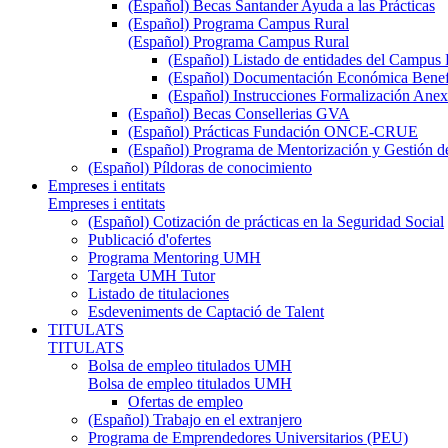
(Español) Becas Santander Ayuda a las Prácticas
(Español) Programa Campus Rural
(Español) Programa Campus Rural
(Español) Listado de entidades del Campus 
(Español) Documentación Económica Benef
(Español) Instrucciones Formalización Anex
(Español) Becas Consellerias GVA
(Español) Prácticas Fundación ONCE-CRUE
(Español) Programa de Mentorización y Gestión d
(Español) Píldoras de conocimiento
Empreses i entitats
Empreses i entitats
(Español) Cotización de prácticas en la Seguridad Social
Publicació d'ofertes
Programa Mentoring UMH
Targeta UMH Tutor
Listado de titulaciones
Esdeveniments de Captació de Talent
TITULATS
TITULATS
Bolsa de empleo titulados UMH
Bolsa de empleo titulados UMH
Ofertas de empleo
(Español) Trabajo en el extranjero
Programa de Emprendedores Universitarios (PEU)