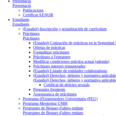
Presentació
Presentació
Publicacions
Certificat AENOR
Estudiants
Estudiants
(Español) Inscripción y actualización de currículum
Pràctiques
Pràctiques
(Español) Cotización de prácticas en la Seguridad 
Ofertas de prácticas
Formalitzar pràctiques
Pràctiques a l'estranger
Modificar condiciones práctica actual (adenda)
Pràctiques internes remunerades
(Español) Listado de entidades colaboradoras
(Español) Derechos, deberes y normativa aplicable
(Español) Derechos, deberes y normativa aplicable
Certificat de delictes sexuals
Preguntes freqüents
Assegurança de pràctiques
Programa d'Emprenedors Universitaris (PEU)
Programa Mentoring UMH
Programes de Beques d'altres entitats
Programes de Beques d'altres entitats