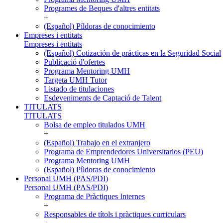
Programes de Beques d'altres entitats
+
(Español) Píldoras de conocimiento
Empreses i entitats
Empreses i entitats
(Español) Cotización de prácticas en la Seguridad Social
Publicació d'ofertes
Programa Mentoring UMH
Targeta UMH Tutor
Listado de titulaciones
Esdeveniments de Captació de Talent
TITULATS
TITULATS
Bolsa de empleo titulados UMH
+
(Español) Trabajo en el extranjero
Programa de Emprendedores Universitarios (PEU)
Programa Mentoring UMH
(Español) Píldoras de conocimiento
Personal UMH (PAS/PDI)
Personal UMH (PAS/PDI)
Programa de Pràctiques Internes
+
Responsables de títols i pràctiques curriculars