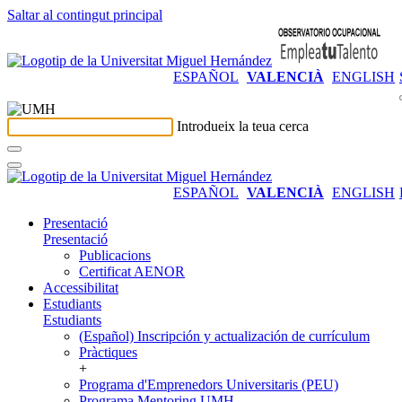
Saltar al contingut principal
ESPAÑOL
VALENCIÀ
ENGLISH
Introdueix la teua cerca
ESPAÑOL
VALENCIÀ
ENGLISH
Presentació
Presentació
Publicacions
Certificat AENOR
Accessibilitat
Estudiants
Estudiants
(Español) Inscripción y actualización de currículum
Pràctiques
+
Programa d'Emprenedors Universitaris (PEU)
Programa Mentoring UMH