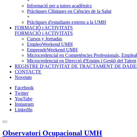
+
Informació per a tutors acadèmics
Pràctiques Clíniques en Ciéncies de la Salut
+
Pràctiques d'estudiants externs a la UMH
FORMACIÓ i ACTIVITATS
FORMACIÓ i ACTIVITATS
Cursos y Jornadas
EmpleoWeekend UMH
EmprendeWeekend UMH
Microcredencial en Competències Professionals, Empleab
Microcredencial en Direcció d'Equips i Gestió del Talent
REGISTRE D'ACTIVITAT DE TRACTAMENT DE DADE
CONTACTE
Novetats
Facebook
Twitter
YouTube
Instagram
LinkedIn
Observatori Ocupacional UMH