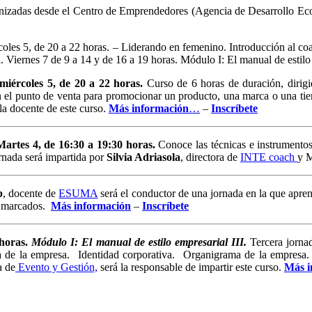
ganizadas desde el Centro de Emprendedores (Agencia de Desarrollo Ec
oles 5, de 20 a 22 horas. – Liderando en femenino. Introducción al coa
. Viernes 7 de 9 a 14 y de 16 a 19 horas. Módulo I: El manual de estilo 
 miércoles 5,
de 20 a 22 horas.
Curso de 6 horas de duración, dirig
r en el punto de venta para promocionar un producto, una marca o una t
la docente de este curso.
Más información
…
–
Inscríbete
Martes 4,
de 16:30 a 19:30 horas.
Conoce las técnicas e instrumentos
nada será impartida por
Silvia Adriasola
, directora de
INTE coach
y M
b
, docente de
ESUMA
será el conductor de una jornada en la que apren
os marcados.
Más información
–
Inscríbete
 horas.
Módulo I: El manual de estilo empresarial III.
Tercera jorna
fía de la empresa. Identidad corporativa. Organigrama de la empresa.
a de
Evento y Gestión,
será la responsable de impartir este curso.
Más i