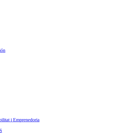
ión
ilitat i Emprenedoria
S