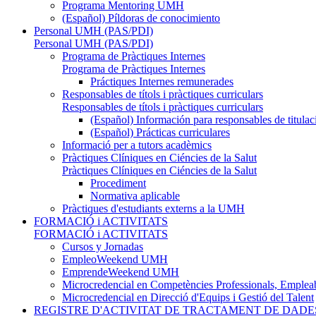
Programa Mentoring UMH
(Español) Píldoras de conocimiento
Personal UMH (PAS/PDI)
Personal UMH (PAS/PDI)
Programa de Pràctiques Internes
Programa de Pràctiques Internes
Práctiques Internes remunerades
Responsables de títols i pràctiques curriculars
Responsables de títols i pràctiques curriculars
(Español) Información para responsables de titulac
(Español) Prácticas curriculares
Informació per a tutors acadèmics
Pràctiques Clíniques en Ciéncies de la Salut
Pràctiques Clíniques en Ciéncies de la Salut
Procediment
Normativa aplicable
Pràctiques d'estudiants externs a la UMH
FORMACIÓ i ACTIVITATS
FORMACIÓ i ACTIVITATS
Cursos y Jornadas
EmpleoWeekend UMH
EmprendeWeekend UMH
Microcredencial en Competències Professionals, Empleab
Microcredencial en Direcció d'Equips i Gestió del Talent
REGISTRE D'ACTIVITAT DE TRACTAMENT DE DADE